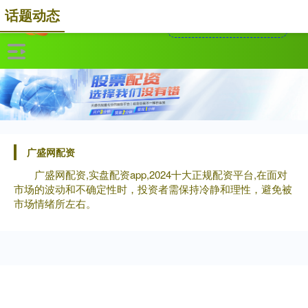
话题动态
广盛网配资
广盛网配资,实盘配资app,2024十大正规配资平台,在面对
市场的波动和不确定性时，投资者需保持冷静和理性，避免被
市场情绪所左右。