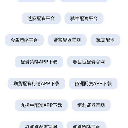
芝麻配资平台
驰牛配资平台
金夆策略平台
聚富配资官网
豌豆配资
配资策略APP下载
赛岳恒配资官网
期货配资行情APP下载
伍洲配资APP下载
九投牛配资APP下载
恒利证券官网
好点点配资官网
点点策略平台