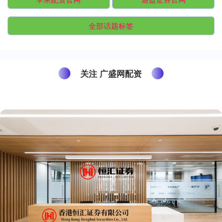
全部话题标签
关注 广盛网配资