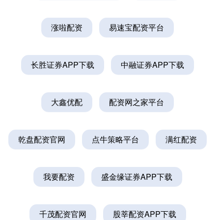
涨啦配资
易速宝配资平台
长胜证券APP下载
中融证券APP下载
大鑫优配
配资网之家平台
乾盘配资官网
点牛策略平台
满红配资
我要配资
盛金缘证券APP下载
千茂配资官网
股莘配资APP下载