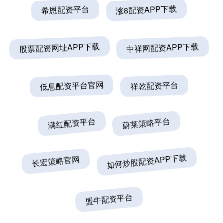
希恩配资平台
涨8配资APP下载
股票配资网址APP下载
中祥网配资APP下载
低息配资平台官网
祥乾配资平台
满红配资平台
蔚莱策略平台
长宏策略官网
如何炒股配资APP下载
盟牛配资平台