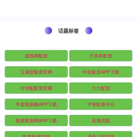
话题标签
股投网配资
大资本配资
玉满堂配资官网
中金配资APP下载
对对配配资官网
六六配资
牛客栈策略APP下载
宇奇配资平台
股票配资网APP下载
富通优配
苹果配资官网
通盈证券官网