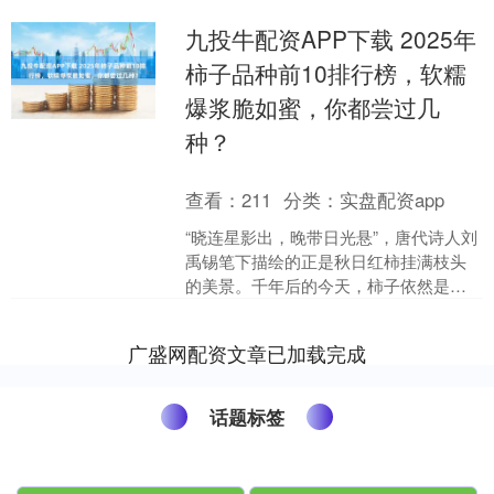
九投牛配资APP下载 2025年
柿子品种前10排行榜，软糯
爆浆脆如蜜，你都尝过几
种？
查看：
211
分类：
实盘配资app
“晓连星影出，晚带日光悬”，唐代诗人刘
禹锡笔下描绘的正是秋日红柿挂满枝头
的美景。千年后的今天，柿子依然是中
国人秋季最期待的美味之一。作为原产
中国的水果，柿子已有....
广盛网配资文章已加载完成
话题标签