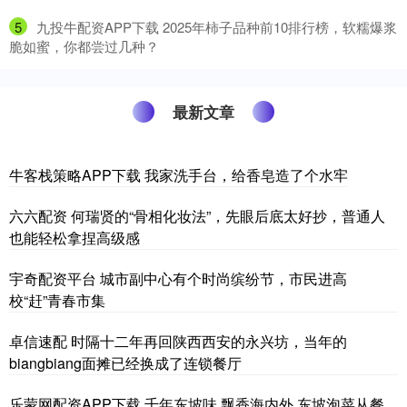
5
​九投牛配资APP下载 2025年柿子品种前10排行榜，软糯爆浆
脆如蜜，你都尝过几种？
最新文章
牛客栈策略APP下载 我家洗手台，给香皂造了个水牢
六六配资 何瑞贤的“骨相化妆法”，先眼后底太好抄，普通人
也能轻松拿捏高级感
宇奇配资平台 城市副中心有个时尚缤纷节，市民进高
校“赶”青春市集
卓信速配 时隔十二年再回陕西西安的永兴坊，当年的
biangbiang面摊已经换成了连锁餐厅
乐蒙网配资APP下载 千年东坡味 飘香海内外 东坡泡菜从餐