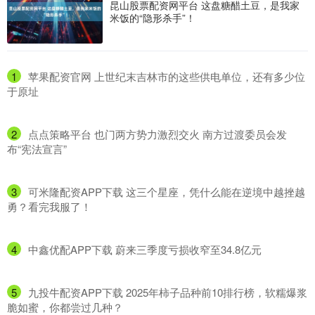
昆山股票配资网平台 这盘糖醋土豆，是我家
米饭的“隐形杀手”！
1
​苹果配资官网 上世纪末吉林市的这些供电单位，还有多少位
于原址
2
​点点策略平台 也门两方势力激烈交火 南方过渡委员会发
布“宪法宣言”
3
​可米隆配资APP下载 这三个星座，凭什么能在逆境中越挫越
勇？看完我服了！
4
​中鑫优配APP下载 蔚来三季度亏损收窄至34.8亿元
5
​九投牛配资APP下载 2025年柿子品种前10排行榜，软糯爆浆
脆如蜜，你都尝过几种？