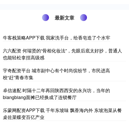
最新文章
牛客栈策略APP下载 我家洗手台，给香皂造了个水牢
六六配资 何瑞贤的“骨相化妆法”，先眼后底太好抄，普通人
也能轻松拿捏高级感
宇奇配资平台 城市副中心有个时尚缤纷节，市民进高
校“赶”青春市集
卓信速配 时隔十二年再回陕西西安的永兴坊，当年的
biangbiang面摊已经换成了连锁餐厅
乐蒙网配资APP下载 千年东坡味 飘香海内外 东坡泡菜从餐
桌佐菜蝶变百亿产业