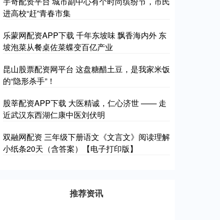
宇奇配资平台 城市副中心有个时尚缤纷节，市民
进高校“赶”青春市集
乐蒙网配资APP下载 千年东坡味 飘香海内外 东
坡泡菜从餐桌佐菜蝶变百亿产业
昆山股票配资网平台 这盘糖醋土豆，是我家米饭
的“隐形杀手”！
股莘配资APP下载 大医精诚，仁心济世 —— 走
近武汉东西湖仁康中医刘伏明
双融网配资 三年级下册语文《文言文》阅读理解
小纸条20天（含答案）【电子打印版】
推荐资讯