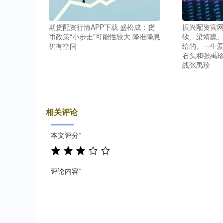
期货配资行情APP下载 盛松成：货
振兴配资官网
币政策“小步走”可能性较大 降准降息
钦、梁靖崑
仍有空间
给的。一生
石头和张禹
战张禹珍
相关评论
本文评分
*
评论内容
*