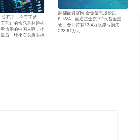
翻翻配资官网 合合信息股价跌
 笑死了，今天王楚
5.13%，融通基金旗下2只基金重
、王艺迪的快乐是林诗栋
仓，合计持有13.4万股浮亏损失
爱看热闹的中国人啊，小
223.91万元
珍最后一球小石头鹰眼挑