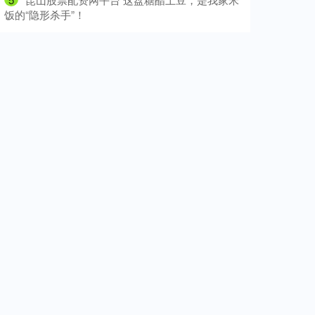
饭的“隐形杀手”！