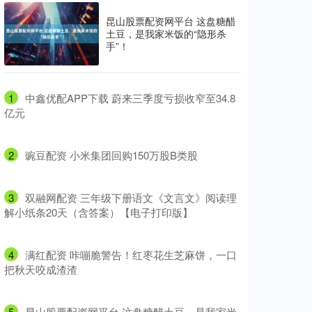
昆山股票配资网平台 这盘糖醋
土豆，是我家米饭的“隐形杀
手”！
1
​中鑫优配APP下载 蔚来三季度亏损收窄至34.8
亿元
2
​豌豆配资 小米集团回购150万股B类股
3
​双融网配资 三年级下册语文《文言文》阅读理
解小纸条20天（含答案）【电子打印版】
4
​满红配资 咔嘣脆警告！红枣花生芝麻饼，一口
把秋天咬成渣渣
5
​昆山股票配资网平台 这盘糖醋土豆，是我家米