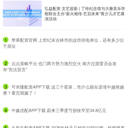
弘益配资 文艺迎新 | 丁玲纪念馆与大雅音乐学
校联合主办“薪火相传·艺启未来”青少儿才艺展
演活动
1
​苹果配资官网 上世纪末吉林市的这些供电单位，还有多少位
于原址
2
​点点策略平台 也门两方势力激烈交火 南方过渡委员会发
布“宪法宣言”
3
​可米隆配资APP下载 这三个星座，凭什么能在逆境中越挫越
勇？看完我服了！
4
​中鑫优配APP下载 蔚来三季度亏损收窄至34.8亿元
5
​九投牛配资APP下载 2025年柿子品种前10排行榜，软糯爆浆