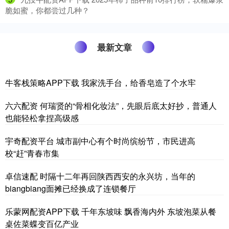
脆如蜜，你都尝过几种？
最新文章
牛客栈策略APP下载 我家洗手台，给香皂造了个水牢
六六配资 何瑞贤的“骨相化妆法”，先眼后底太好抄，普通人
也能轻松拿捏高级感
宇奇配资平台 城市副中心有个时尚缤纷节，市民进高
校“赶”青春市集
卓信速配 时隔十二年再回陕西西安的永兴坊，当年的
biangbiang面摊已经换成了连锁餐厅
乐蒙网配资APP下载 千年东坡味 飘香海内外 东坡泡菜从餐
桌佐菜蝶变百亿产业