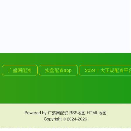
广盛网配资
实盘配资app
2024十大正规配资平
Powered by
广盛网配资
RSS地图
HTML地图
Copyright
© 2024-2026