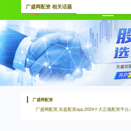
广盛网配资 相关话题
首页
广盛网配资
广盛网配资,实盘配资app,2024十大正规配