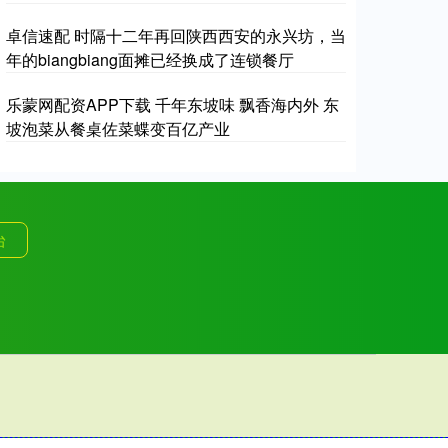
卓信速配 时隔十二年再回陕西西安的永兴坊，当
年的biangbiang面摊已经换成了连锁餐厅
乐蒙网配资APP下载 千年东坡味 飘香海内外 东
坡泡菜从餐桌佐菜蝶变百亿产业
台