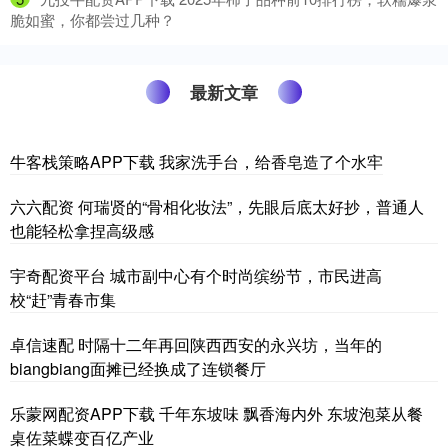
脆如蜜，你都尝过几种？
最新文章
牛客栈策略APP下载 我家洗手台，给香皂造了个水牢
六六配资 何瑞贤的“骨相化妆法”，先眼后底太好抄，普通人
也能轻松拿捏高级感
宇奇配资平台 城市副中心有个时尚缤纷节，市民进高
校“赶”青春市集
卓信速配 时隔十二年再回陕西西安的永兴坊，当年的
biangbiang面摊已经换成了连锁餐厅
乐蒙网配资APP下载 千年东坡味 飘香海内外 东坡泡菜从餐
桌佐菜蝶变百亿产业