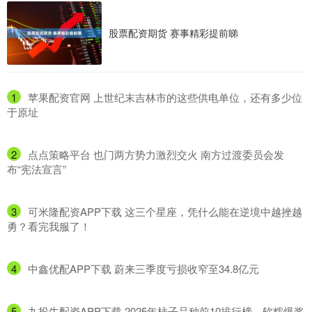
股票配资期货 赛事精彩提前睇
1
​苹果配资官网 上世纪末吉林市的这些供电单位，还有多少位
于原址
2
​点点策略平台 也门两方势力激烈交火 南方过渡委员会发
布“宪法宣言”
3
​可米隆配资APP下载 这三个星座，凭什么能在逆境中越挫越
勇？看完我服了！
4
​中鑫优配APP下载 蔚来三季度亏损收窄至34.8亿元
5
​九投牛配资APP下载 2025年柿子品种前10排行榜，软糯爆浆