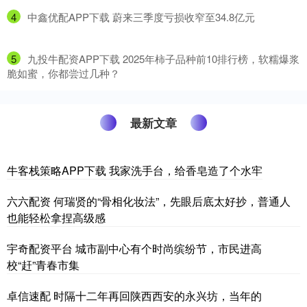
4
​中鑫优配APP下载 蔚来三季度亏损收窄至34.8亿元
5
​九投牛配资APP下载 2025年柿子品种前10排行榜，软糯爆浆
脆如蜜，你都尝过几种？
最新文章
牛客栈策略APP下载 我家洗手台，给香皂造了个水牢
六六配资 何瑞贤的“骨相化妆法”，先眼后底太好抄，普通人
也能轻松拿捏高级感
宇奇配资平台 城市副中心有个时尚缤纷节，市民进高
校“赶”青春市集
卓信速配 时隔十二年再回陕西西安的永兴坊，当年的