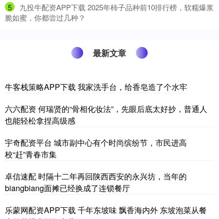
5
​九投牛配资APP下载 2025年柿子品种前10排行榜，软糯爆浆
脆如蜜，你都尝过几种？
最新文章
牛客栈策略APP下载 我家洗手台，给香皂造了个水牢
六六配资 何瑞贤的“骨相化妆法”，先眼后底太好抄，普通人
也能轻松拿捏高级感
宇奇配资平台 城市副中心有个时尚缤纷节，市民进高
校“赶”青春市集
卓信速配 时隔十二年再回陕西西安的永兴坊，当年的
biangbiang面摊已经换成了连锁餐厅
乐蒙网配资APP下载 千年东坡味 飘香海内外 东坡泡菜从餐