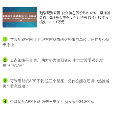
翻翻配资官网 合合信息股价跌5.13%，融通基
金旗下2只基金重仓，合计持有13.4万股浮亏
损失223.91万元
1
​苹果配资官网 上世纪末吉林市的这些供电单位，还有多少位
于原址
2
​点点策略平台 也门两方势力激烈交火 南方过渡委员会发
布“宪法宣言”
3
​可米隆配资APP下载 这三个星座，凭什么能在逆境中越挫越
勇？看完我服了！
4
​中鑫优配APP下载 蔚来三季度亏损收窄至34.8亿元