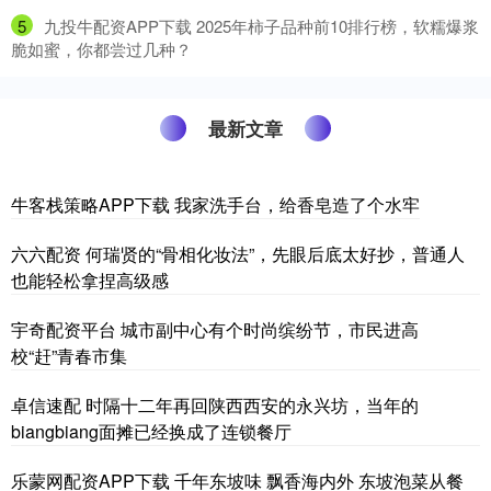
5
​九投牛配资APP下载 2025年柿子品种前10排行榜，软糯爆浆
脆如蜜，你都尝过几种？
最新文章
牛客栈策略APP下载 我家洗手台，给香皂造了个水牢
六六配资 何瑞贤的“骨相化妆法”，先眼后底太好抄，普通人
也能轻松拿捏高级感
宇奇配资平台 城市副中心有个时尚缤纷节，市民进高
校“赶”青春市集
卓信速配 时隔十二年再回陕西西安的永兴坊，当年的
biangbiang面摊已经换成了连锁餐厅
乐蒙网配资APP下载 千年东坡味 飘香海内外 东坡泡菜从餐