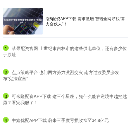
涨8配资APP下载 需求激增 智谱全网寻找“算
力合伙人”！
1
​苹果配资官网 上世纪末吉林市的这些供电单位，还有多少位
于原址
2
​点点策略平台 也门两方势力激烈交火 南方过渡委员会发
布“宪法宣言”
3
​可米隆配资APP下载 这三个星座，凭什么能在逆境中越挫越
勇？看完我服了！
4
​中鑫优配APP下载 蔚来三季度亏损收窄至34.8亿元