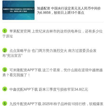
旭盛配资 中国央行设定美元兑人民币中间价
为6.9858，较前日上调15个基点
1
​苹果配资官网 上世纪末吉林市的这些供电单位，还有多少位
于原址
2
​点点策略平台 也门两方势力激烈交火 南方过渡委员会发
布“宪法宣言”
3
​可米隆配资APP下载 这三个星座，凭什么能在逆境中越挫越
勇？看完我服了！
4
​中鑫优配APP下载 蔚来三季度亏损收窄至34.8亿元
5
​九投牛配资APP下载 2025年柿子品种前10排行榜，软糯爆浆