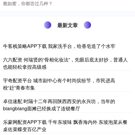
脆如蜜，你都尝过几种？
最新文章
牛客栈策略APP下载 我家洗手台，给香皂造了个水牢
六六配资 何瑞贤的“骨相化妆法”，先眼后底太好抄，普通人
也能轻松拿捏高级感
宇奇配资平台 城市副中心有个时尚缤纷节，市民进高
校“赶”青春市集
卓信速配 时隔十二年再回陕西西安的永兴坊，当年的
biangbiang面摊已经换成了连锁餐厅
乐蒙网配资APP下载 千年东坡味 飘香海内外 东坡泡菜从餐
桌佐菜蝶变百亿产业