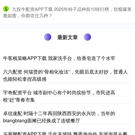
5
​九投牛配资APP下载 2025年柿子品种前10排行榜，软糯爆浆
脆如蜜，你都尝过几种？
最新文章
牛客栈策略APP下载 我家洗手台，给香皂造了个水牢
六六配资 何瑞贤的“骨相化妆法”，先眼后底太好抄，普通人
也能轻松拿捏高级感
宇奇配资平台 城市副中心有个时尚缤纷节，市民进高
校“赶”青春市集
卓信速配 时隔十二年再回陕西西安的永兴坊，当年的
biangbiang面摊已经换成了连锁餐厅
乐蒙网配资APP下载 千年东坡味 飘香海内外 东坡泡菜从餐