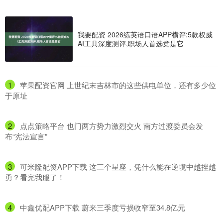
我要配资 2026练英语口语APP横评:5款权威
AI工具深度测评,职场人首选竟是它
1
​苹果配资官网 上世纪末吉林市的这些供电单位，还有多少位
于原址
2
​点点策略平台 也门两方势力激烈交火 南方过渡委员会发
布“宪法宣言”
3
​可米隆配资APP下载 这三个星座，凭什么能在逆境中越挫越
勇？看完我服了！
4
​中鑫优配APP下载 蔚来三季度亏损收窄至34.8亿元