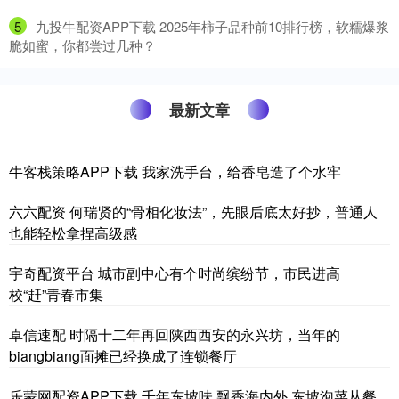
5
​九投牛配资APP下载 2025年柿子品种前10排行榜，软糯爆浆
脆如蜜，你都尝过几种？
最新文章
牛客栈策略APP下载 我家洗手台，给香皂造了个水牢
六六配资 何瑞贤的“骨相化妆法”，先眼后底太好抄，普通人
也能轻松拿捏高级感
宇奇配资平台 城市副中心有个时尚缤纷节，市民进高
校“赶”青春市集
卓信速配 时隔十二年再回陕西西安的永兴坊，当年的
biangbiang面摊已经换成了连锁餐厅
乐蒙网配资APP下载 千年东坡味 飘香海内外 东坡泡菜从餐