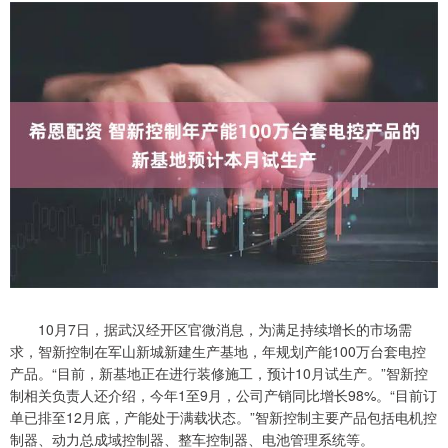
10月7日，据武汉经开区官微消息，为满足持续增长的市场需
求，智新控制在军山新城新建生产基地，年规划产能100万台套电控
产品。“目前，新基地正在进行装修施工，预计10月试生产。”智新控
制相关负责人还介绍，今年1至9月，公司产销同比增长98%。“目前订
单已排至12月底，产能处于满载状态。”智新控制主要产品包括电机控
制器、动力总成域控制器、整车控制器、电池管理系统等。