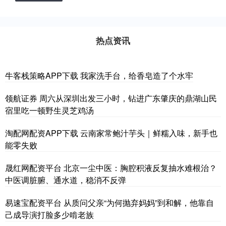
热点资讯
牛客栈策略APP下载 我家洗手台，给香皂造了个水牢
领航证券 周六从深圳出发三小时，钻进广东肇庆的鼎湖山民
宿里吃一顿野生灵芝鸡汤
淘配网配资APP下载 云南家常鲍汁芋头｜鲜糯入味，新手也
能零失败
晟红网配资平台 北京一尘中医：胸腔积液反复抽水难根治？
中医调脏腑、通水道，稳消不反弹
易速宝配资平台 从质问父亲“为何抛弃妈妈”到和解，他靠自
己成导演打脸多少啃老族