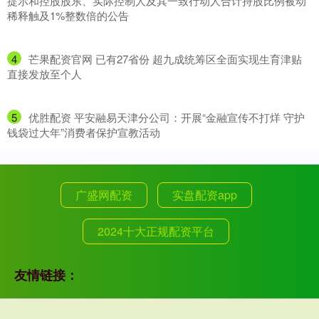
提示和控股股东、实际控制人及其一致行动人合计持股比例被动
稀释触及1%整数倍的公告
4
​芒果配资官网 已有27省份 超九成统筹区全面实现生育津贴
直接发放至个人
5
​优胜配资 平安融易天津分公司：开展“金融宣传不打烊 守护
钱袋过大年”消费者保护宣教活动
广盛网配资
实盘配资app
2024十大正规配资平台
友情链接：