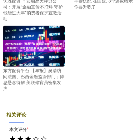
优胜配资 平安融易天津分公
丰泰优配 在国企, 3个迹象暗示
司：开展“金融宣传不打烊 守护
你要升职了
钱袋过大年”消费者保护宣教活
动
东方配资平台 【早报】吴清访
问法国、巴西金融监管部门；降
息悬念待解 美联储官员密集发
声
相关评论
本文评分
*