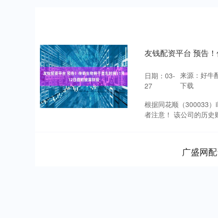
友钱配资平台 预告！
来源：好牛配
日期：03-
下载
27
根据同花顺（300033
者注意！ 该公司的历史财
广盛网配