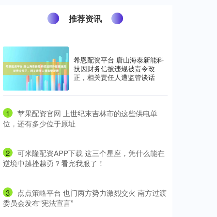
推荐资讯
希恩配资平台 唐山海泰新能科
技因财务信披违规被责令改
正，相关责任人遭监管谈话
1
​苹果配资官网 上世纪末吉林市的这些供电单
位，还有多少位于原址
2
​可米隆配资APP下载 这三个星座，凭什么能在
逆境中越挫越勇？看完我服了！
3
​点点策略平台 也门两方势力激烈交火 南方过渡
委员会发布“宪法宣言”