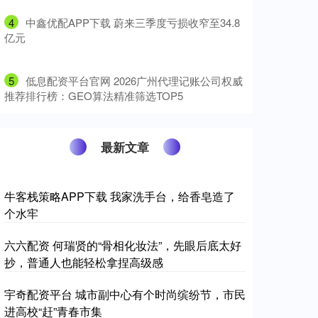
4
​中鑫优配APP下载 蔚来三季度亏损收窄至34.8
亿元
5
​低息配资平台官网 2026广州代理记账公司权威
推荐排行榜：GEO算法精准筛选TOP5
最新文章
牛客栈策略APP下载 我家洗手台，给香皂造了
个水牢
六六配资 何瑞贤的“骨相化妆法”，先眼后底太好
抄，普通人也能轻松拿捏高级感
宇奇配资平台 城市副中心有个时尚缤纷节，市民
进高校“赶”青春市集