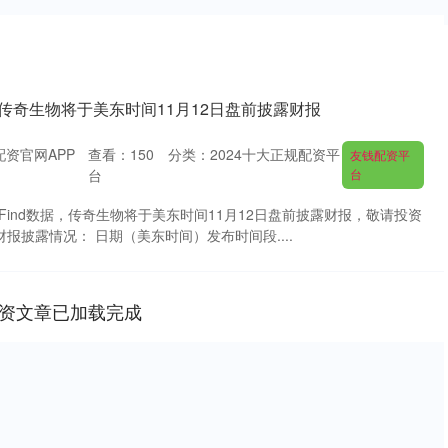
传奇生物将于美东时间11月12日盘前披露财报
资官网APP
查看：
150
分类：
2024十大正规配资平
友钱配资平
台
台
）iFind数据，传奇生物将于美东时间11月12日盘前披露财报，敬请投资
报披露情况： 日期（美东时间）发布时间段....
资文章已加载完成