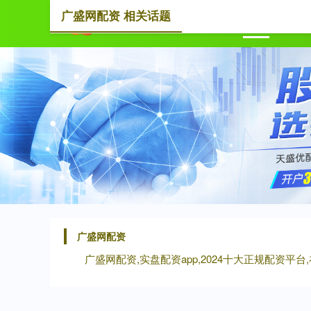
广盛网配资 相关话题
首页
广盛网配资
广盛网配资,实盘配资app,2024十大正规配