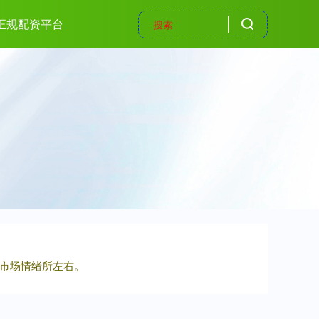
大正规配资平台
被市场情绪所左右。