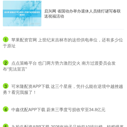
启兴网 省国动办举办退休人员猜灯谜写春联
送祝福活动
1
​苹果配资官网 上世纪末吉林市的这些供电单位，还有多少位
于原址
2
​点点策略平台 也门两方势力激烈交火 南方过渡委员会发
布“宪法宣言”
3
​可米隆配资APP下载 这三个星座，凭什么能在逆境中越挫越
勇？看完我服了！
4
​中鑫优配APP下载 蔚来三季度亏损收窄至34.8亿元
5
​九投牛配资APP下载 2025年柿子品种前10排行榜，软糯爆浆