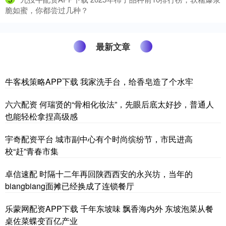
脆如蜜，你都尝过几种？
最新文章
牛客栈策略APP下载 我家洗手台，给香皂造了个水牢
六六配资 何瑞贤的“骨相化妆法”，先眼后底太好抄，普通人
也能轻松拿捏高级感
宇奇配资平台 城市副中心有个时尚缤纷节，市民进高
校“赶”青春市集
卓信速配 时隔十二年再回陕西西安的永兴坊，当年的
biangbiang面摊已经换成了连锁餐厅
乐蒙网配资APP下载 千年东坡味 飘香海内外 东坡泡菜从餐
桌佐菜蝶变百亿产业