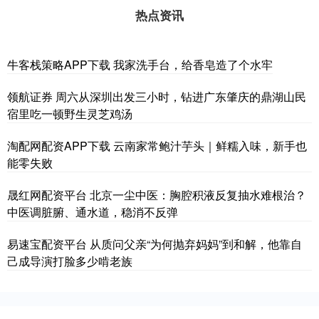
热点资讯
牛客栈策略APP下载 我家洗手台，给香皂造了个水牢
领航证券 周六从深圳出发三小时，钻进广东肇庆的鼎湖山民
宿里吃一顿野生灵芝鸡汤
淘配网配资APP下载 云南家常鲍汁芋头｜鲜糯入味，新手也
能零失败
晟红网配资平台 北京一尘中医：胸腔积液反复抽水难根治？
中医调脏腑、通水道，稳消不反弹
易速宝配资平台 从质问父亲“为何抛弃妈妈”到和解，他靠自
己成导演打脸多少啃老族