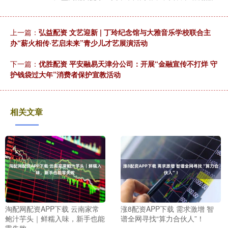
上一篇：
弘益配资 文艺迎新 | 丁玲纪念馆与大雅音乐学校联合主
办“薪火相传·艺启未来”青少儿才艺展演活动
下一篇：
优胜配资 平安融易天津分公司：开展“金融宣传不打烊 守
护钱袋过大年”消费者保护宣教活动
相关文章
淘配网配资APP下载 云南家常
涨8配资APP下载 需求激增 智
鲍汁芋头｜鲜糯入味，新手也能
谱全网寻找“算力合伙人”！
零失败