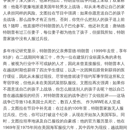
准：他毫不犹豫地派遣美国年轻男女上战场，却从未考虑让自己的家
人承担同样的风险。文图拉在节目中强调：如果你愿意送自己的孩子
去战场，那么战争才有正当性。否则，你凭什么把别人的孩子送上前
线？随即，他直接呼吁特朗普的儿子巴伦参军。他还补充道：唐纳德·
特朗普有过三任妻子，每位妻子都为他生了孩子，但据我所知，特朗
普家族中没有人服过兵役。
多年传记研究显示，特朗普的父亲弗雷德·特朗普（1999年去世，享年
93岁）在二战期间年逾三十，作为一位在建筑行业崭露头角的承包
商，被视为行业中不可或缺的人才，因此未曾直接服役。特朗普本人
在越战时期也获得了四次学生缓征，以及一次因脚后跟骨刺获得的医
疗缓征，因此从未服过现役。尽管他曾就读于纽约军事学院这所私立
寄宿学校，但他从未在美国武装部队服役。文图拉再次强调：如果你
不愿意送自己的孩子上战场，你怎么能送别人的孩子去呢？他以自己
曾在越战服役的经历，对特朗普发起的战争进行了尖锐批评——这场
战争已导致13名美国士兵死亡，数百人受伤。 作为WWE名人堂成
员，文图拉在节目中补充道：在过去的100年里，特朗普家族无人服
过兵役。巴伦，你可以打破这个纪录，从现在开始加入美国军队。同
时，文图拉坦率地谈及自己服役的自豪感：他的官方履历显示，他在
1969年至1975年间在美国海军服役六年，其中四年为现役，越战期间