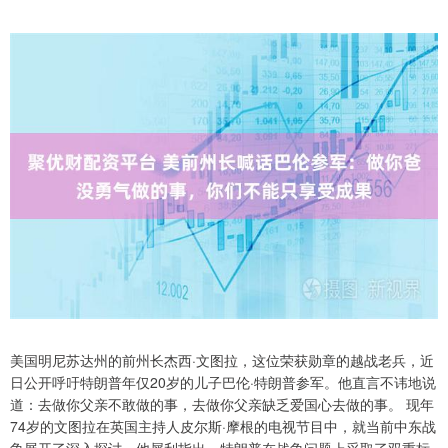
美国明尼苏达州的前州长杰西·文图拉，这位荣获勋章的越战老兵，近
日公开呼吁特朗普年仅20岁的儿子巴伦·特朗普参军。他直言不讳地说
道：去做你父亲不敢做的事，去做你父亲缺乏爱国心去做的事。 现年
74岁的文图拉在英国主持人皮尔斯·摩根的电视节目中，就当前中东战
争展开了深入探讨。他犀利指出，特朗普在战争问题上采取了双重标