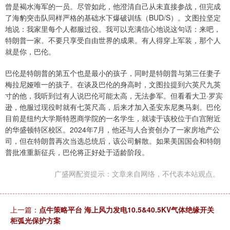
曾是褐水海军的一员。尽管如此，他澄清自己从未直接参战，但完成
了海豹突击队同样严格的基础水下爆破训练（BUD/S）。文图拉坚定
地说：我家里每个人都服过役。我可以充满信心地说这句话：来吧，
特朗普一家。不要只享受自由世界的成果。有人得穿上军装，那个人
就是你，巴伦。
巴伦是特朗普的第五个也是最小的孩子，同时是特朗普与第三任妻子
梅拉尼娅唯一的孩子。在谈及巴伦的身高时，文图拉提到六英尺九英
寸的他，我听到过有人说巴伦可能太高，无法参军。但看看大卫·罗宾
逊，他服过现役时就有七英尺高，后来才加入圣安东尼奥马刺。巴伦
目前是纽约大学斯特恩商学院的一名学生，就读于该校位于白宫附近
的华盛顿特区校区。2024年7月，他还与人合资创办了一家房地产公
司，但在特朗普再次当选总统后，该公司解散。如果美国国会和特朗
普批准重新征兵，巴伦将正好处于适龄阶段。
广盛网配资提示：文章来自网络，不代表本站观点。
上一篇：
点牛策略平台 海上风力发电10.5&40.5KV气体绝缘开关
柜弧光保护方案