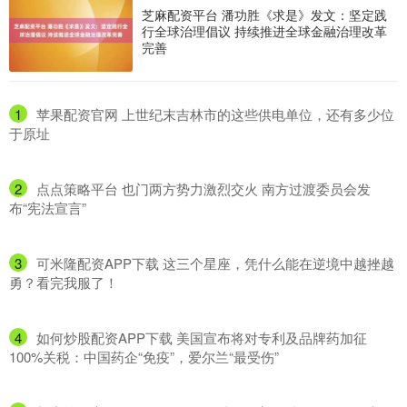
芝麻配资平台 潘功胜《求是》发文：坚定践
行全球治理倡议 持续推进全球金融治理改革
完善
1
​苹果配资官网 上世纪末吉林市的这些供电单位，还有多少位
于原址
2
​点点策略平台 也门两方势力激烈交火 南方过渡委员会发
布“宪法宣言”
3
​可米隆配资APP下载 这三个星座，凭什么能在逆境中越挫越
勇？看完我服了！
4
​如何炒股配资APP下载 美国宣布将对专利及品牌药加征
100%关税：中国药企“免疫”，爱尔兰“最受伤”