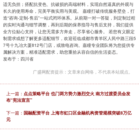
适无负担；搭配抗变色、抗破损的高端材料，实现自然逼真的外观与
长久的使用寿命，完美平衡实用与美观。 嘉瞳打破传统服务壁垒，打
造“咨询-定制-售后”一站式闭环体系。从前期一对一答疑，到定制过程
的实时沟通与细节调整，再到后期的保养指导与售后支持，我们提供
全方位贴心支持，让您无需多方奔走，尽享省心服务。 若您有义眼定
制需求或想了解更多适配细节，欢迎莅临成都市青羊区人民中路三段5
7号十九冶大厦812号门店，或致电咨询。嘉瞳专业团队将为您提供专
属解决方案，精准适配需求，助您重拾从容自信的生活姿态。
发布于：四川省
广盛网配资提示：文章来自网络，不代表本站观点。
上一篇：
点点策略平台 也门两方势力激烈交火 南方过渡委员会发
布“宪法宣言”
下一篇：
国融配资平台 上海市虹口区金融机构资管规模突破8万亿
元