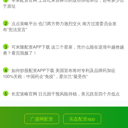
于原址
2
​点点策略平台 也门两方势力激烈交火 南方过渡委员会发
布“宪法宣言”
3
​可米隆配资APP下载 这三个星座，凭什么能在逆境中越挫越
勇？看完我服了！
4
​如何炒股配资APP下载 美国宣布将对专利及品牌药加征
100%关税：中国药企“免疫”，爱尔兰“最受伤”
5
​长宏策略官网 日元因干预风险持稳，美元跌至四个月低点
广盛网配资
实盘配资app