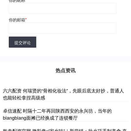
你的昵称
*
你的邮箱
*
提交评论
热点资讯
六六配资 何瑞贤的“骨相化妆法”，先眼后底太好抄，普通人
也能轻松拿捏高级感
卓信速配 时隔十二年再回陕西西安的永兴坊，当年的
biangbiang面摊已经换成了连锁餐厅
乾盘配资官网 微影像•“家乡味”｜新棠镇：壮乡巧手制美食 喜